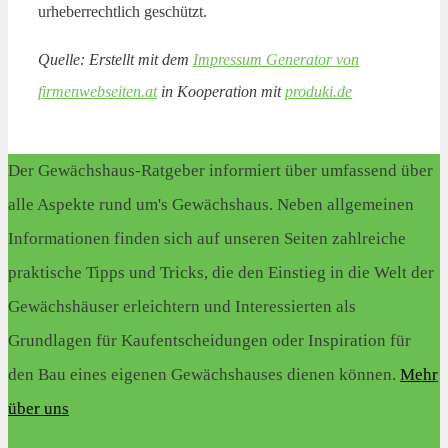
urheberrechtlich geschützt.
Quelle: Erstellt mit dem
Impressum Generator von
firmenwebseiten.at
in Kooperation mit
produki.de
Der Gewächshaus-Ratgeber informiert über umfassend über
alle Aspekte rund um's Gewächshaus. Neben allgemeinen
Informationen finden sich auf unseren Seiten zahlreiche
praktische Tipps und Tricks, die den Einstieg in die Welt der
Gewächshäuser erleichtern und Interessierten als
Grundlagen für Kaufentscheidungen oder Inspiration für
den Bau eines eigenen Gewächshauses dienen können.
Mehr
über uns