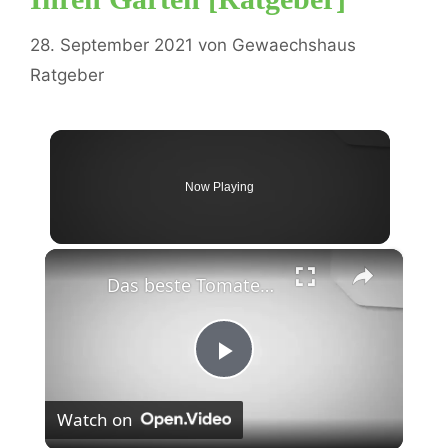
28. September 2021
von
Gewaechshaus
Ratgeber
Now Playing
×
Das beste Tomatengewächshaus für Ihren Garten [Ratgeber]
P
Watch on
l