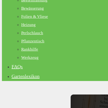
Beeteinfassung
Bewässerung
Folien & Vliese
Heizung
Perlschlauch
Pflanzentisch
Rankhilfe
Werkzeug
FAQs
Gartenlexikon