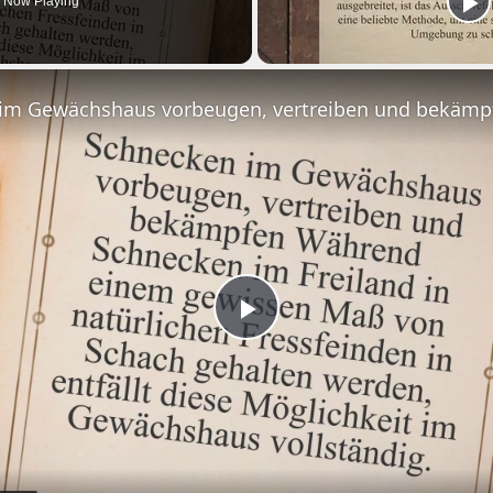
Now Playing
im Gewächshaus vorbeugen, vertreiben und bekämp
Play
Video