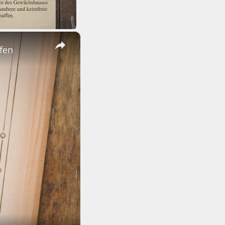
×
fen