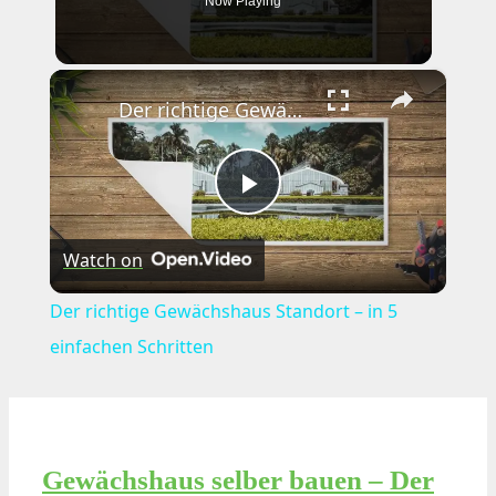
Now Playing
×
Der richtige Gewächshaus Standort – in 5 einfachen Schritten
Play
Watch on
Video
Der richtige Gewächshaus Standort – in 5
einfachen Schritten
Gewächshaus selber bauen – Der