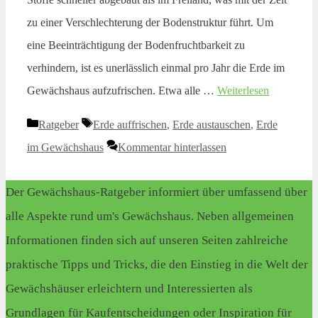
zu einer Verschlechterung der Bodenstruktur führt. Um
eine Beeinträchtigung der Bodenfruchtbarkeit zu
verhindern, ist es unerlässlich einmal pro Jahr die Erde im
Gewächshaus aufzufrischen. Etwa alle …
Weiterlesen
Kategorien
Schlagwörter
Ratgeber
Erde auffrischen
,
Erde austauschen
,
Erde
im Gewächshaus
Kommentar hinterlassen
Der Gewächshaus-Ratgeber informiert über umfassend über
alle Aspekte rund um's Gewächshaus. Neben allgemeinen
Informationen finden sich auf unseren Seiten zahlreiche
praktische Tipps und Tricks, die den Einstieg in die Welt der
Gewächshäuser erleichtern und Interessierten als
Grundlagen für Kaufentscheidungen oder Inspiration für