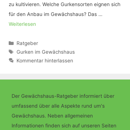
zu kultivieren. Welche Gurkensorten eignen sich
für den Anbau im Gewächshaus? Das …
Weiterlesen
Kategorien
Ratgeber
Schlagwörter
Gurken im Gewächshaus
Kommentar hinterlassen
Der Gewächshaus-Ratgeber informiert über
umfassend über alle Aspekte rund um's
Gewächshaus. Neben allgemeinen
Informationen finden sich auf unseren Seiten