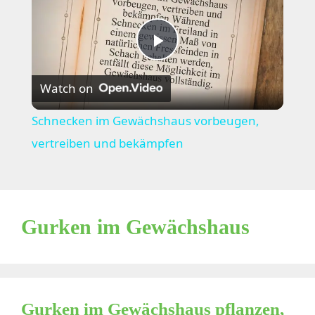
P
Watch on
l
Schnecken im Gewächshaus vorbeugen,
a
vertreiben und bekämpfen
y
Gurken im Gewächshaus
V
i
Gurken im Gewächshaus pflanzen,
d