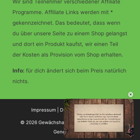
Wir sind Teilnehmer verschiedener Affiliate
Programme. Affiliate Links werden mit *
gekennzeichnet. Das bedeutet, dass wenn
du über unsere Seite zu einem Shop gelangst
und dort ein Produkt kaufst, wir einen Teil
der Kosten als Provision vom Shop erhalten.
Info:
für dich ändert sich beim Preis natürlich
nichts.
×
Impressum
|
Datenschutzerklärung
© 2026 Gewächshaus Ratgeber
• Erstellt mit
GeneratePress