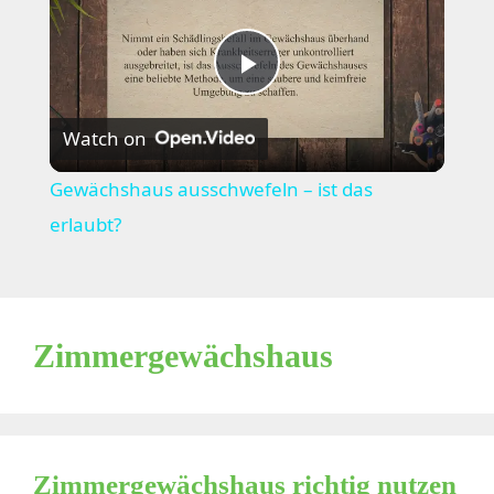
P
Watch on
l
Gewächshaus ausschwefeln – ist das
a
erlaubt?
y
Zimmergewächshaus
V
i
Zimmergewächshaus richtig nutzen
d