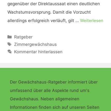
gegenüber der Direktaussaat einen deutlichen
Wachstumsvorsprung. Damit die Vorzucht
allerdings erfolgreich verläuft, gilt …
Weiterlesen
Kategorien
Ratgeber
Schlagwörter
Zimmergewächshaus
Kommentar hinterlassen
Der Gewächshaus-Ratgeber informiert über
umfassend über alle Aspekte rund um's
Gewächshaus. Neben allgemeinen
Informationen finden sich auf unseren Seiten